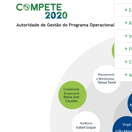
E
R
I
P
C
A