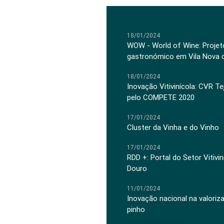
18/01/2024
WOW - World of Wine: Projeto
gastronómico em Vila Nova 
18/01/2024
Inovação Vitivinícola: CVR Te
pelo COMPETE 2020
17/01/2024
Cluster da Vinha e do Vinho
17/01/2024
RDD +: Portal do Setor Vitiv
Douro
11/01/2024
Inovação nacional na valoriz
pinho