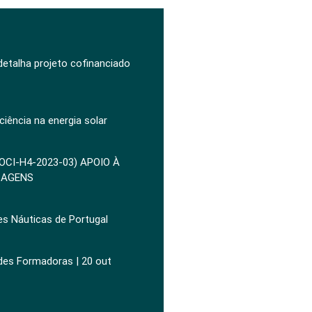
 detalha projeto cofinanciado
ciência na energia solar
POCI-H4-2023-03) APOIO À
ZAGENS
es Náuticas de Portugal
ades Formadoras | 20 out