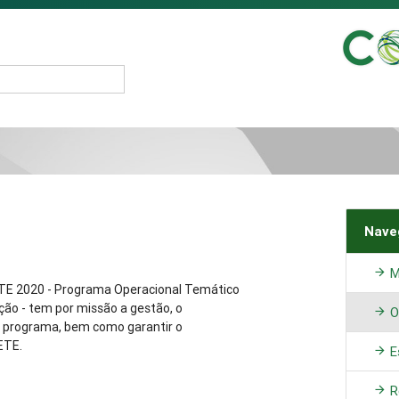
Nave
M
TE 2020 - Programa Operacional Temático
ção - tem por missão a gestão, o
O
programa, bem como garantir o
ETE.
Es
R